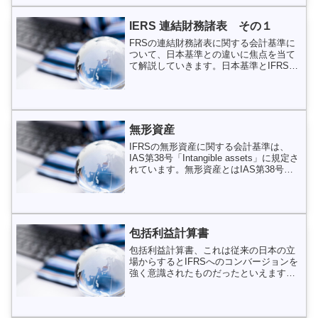
IFR...
IERS 連結財務諸表 その１
FRSの連結財務諸表に関する会計基準に
ついて、日本基準との違いに焦点を当て
て解説していきます。日本基準とIFRSと
の違いを考察するため、まず、両者の連
結財務諸表に対する基本的な考え方を知
っておいた方がいいでしょう。（親会社
説と経済的単一体説...
無形資産
IFRSの無形資産に関する会計基準は、
IAS第38号「Intangible assets」に規定さ
れています。無形資産とはIAS第38号で
は、まず、資産を「過去の事象の結果と
して企業が支配し、かつ、将来の経済的
便益が企業に流入することが期待...
包括利益計算書
包括利益計算書、これは従来の日本の立
場からするとIFRSへのコンバージョンを
強く意識されたものだったといえます。
包括利益の概念自体が、BS重視の考え方
から生まれたものです。つまり、BSを公
正価値で示そうとしたときに、どうして