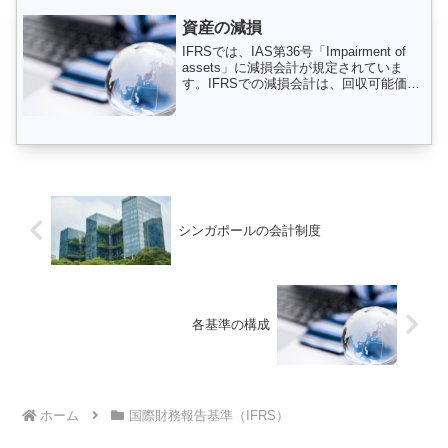
も資産負債の差額...
資産の減損
IFRSでは、IAS第36号「Impairment of
assets」に減損会計が規定されていま
す。IFRSでの減損会計は、回収可能価額
以上の帳簿価額で資産が計上されないこ
とを保証するための手続きであり、BS上
の資産を公正価値で評価するこ...
シンガポールの会計制度
各基準の構成
ホーム
国際財務報告基準（IFRS）