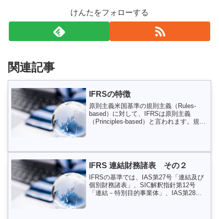
けんたをフォローする
関連記事
IFRSの特徴
原則主義米国基準の規則主義（Rules-
based）に対して、IFRSは原則主義
（Principles-based）と言われます。規則
主義のもとでは、ルールがきめ細かく設
定されあまり判断や議論の余地なく会計
処理を決定できるというメリットがあ...
IFRS 連結財務諸表 その２
IFRSの基準では、IAS第27号「連結及び
個別財務諸表」、SIC解釈指針第12号
「連結－特別目的事業体」、IAS第28号
「関連会社に対する投資」が連結財務諸
表に関する基準になります。ここでは、
IFRSと日本基準の違いに焦点をあてて、