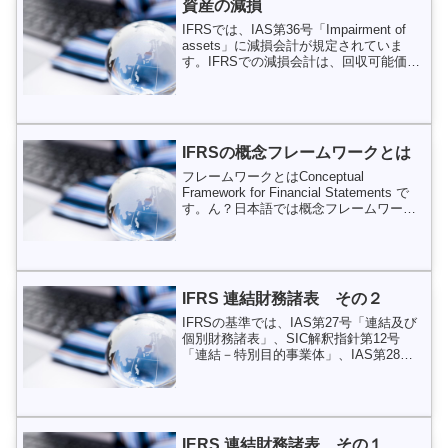
資産の減損
IFRSでは、IAS第36号「Impairment of
assets」に減損会計が規定されていま
す。IFRSでの減損会計は、回収可能価額
以上の帳簿価額で資産が計上されないこ
とを保証するための手続きであり、BS上
の資産を公正価値で評価するこ...
IFRSの概念フレームワークとは
フレームワークとはConceptual
Framework for Financial Statements で
す。ん？日本語では概念フレームワーク
と呼ばれたりしています。ん？IFRSの根
底にある基本的な考え方のことです。
IFRSにおけるフ...
IFRS 連結財務諸表 その２
IFRSの基準では、IAS第27号「連結及び
個別財務諸表」、SIC解釈指針第12号
「連結－特別目的事業体」、IAS第28号
「関連会社に対する投資」が連結財務諸
表に関する基準になります。ここでは、
IFRSと日本基準の違いに焦点をあてて、
IFR...
IERS 連結財務諸表 その１