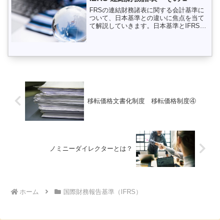
FRSの連結財務諸表に関する会計基準に
ついて、日本基準との違いに焦点を当て
て解説していきます。日本基準とIFRSと
の違いを考察するため、まず、両者の連
結財務諸表に対する基本的な考え方を知
っておいた方がいいでしょう。（親会社
説と経済的単一体説...
移転価格文書化制度 移転価格制度④
ノミニーダイレクターとは？
ホーム
国際財務報告基準（IFRS）