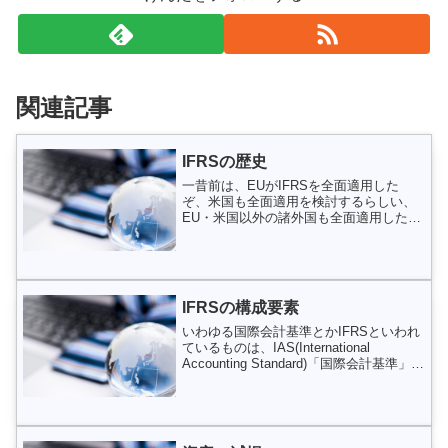
関連記事
IFRSの歴史
一昔前は、EUがIFRSを全面適用した
ぞ、米国も全面適用を検討するらしい、
EU・米国以外の諸外国も全面適用したら
しいぞ、じゃあ日本も…という流れでし
たが、2005年 欧州(EU)のすべての上場
企業に対し国際会計基準による開示の義
務付け200...
IFRSの構成要素
いわゆる国際会計基準とかIFRSといわれ
ているものは、IAS(International
Accounting Standard)「国際会計基準」と
IFRS(International Financial Reporting
Standar...