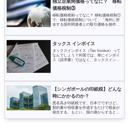
独立企業間価格ってなに？ 移転
価格税制③
移転価格税制ってなに？ 移転価格税制①
で、移転価格税制について、「海外に所
在する国外関連者との取引価格を操作す
ることによる所得の海外移転を防止する
ため、その取引について第三者との取引
価格、すなわち、独立企業間価格を用い
て所得を再計算し課税...
タックス インボイス
タックスインボイス（Tax Invoice）って
なんでしょう？外国では、単にインボイ
ス（請求書）ではなく、タックスインボ
イスという言葉をよく聞きます。タック
スインボイスとは、会社等が任意に発行
するインボイス（請求書）とは違って、
税法上、課税...
【シンガポールの印紙税】どんな
時にかかるのか？
悪名高き印紙税です。日本でですけど。
契約書や領収書を作成するだけで税金が
発生する、もとい、国の側からすると、
国民が契約書や領収書を作成すると税金
が入ってくるという、素晴らしいシステ
ム。印紙があることでその契約書の信ぴ