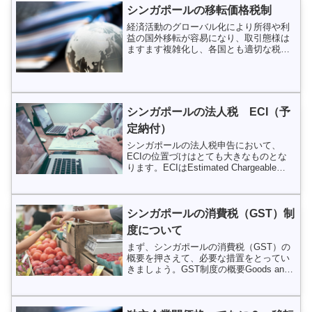
シンガポールの移転価格税制
経済活動のグローバル化により所得や利
益の国外移転が容易になり、取引態様は
ますます複雑化し、各国とも適切な税収
源を捕捉に課題を抱えている。このよう
な国際税務上の課題に対処するため、経
済協力開発機構（OECD）はG20 との協
働のもと、税源浸食...
シンガポールの法人税 ECI（予
定納付）
シンガポールの法人税申告において、
ECIの位置づけはとても大きなものとな
ります。ECIはEstimated Chargeable
Incomenの略。日本語訳としては「変動
する可能性のある見積もり所得」となり
ますし、全体スキームの中では、E...
シンガポールの消費税（GST）制
度について
まず、シンガポールの消費税（GST）の
概要を押さえて、必要な措置をとってい
きましょう。GST制度の概要Goods and
Services Tax の 略です。国内消費にか
かるので、税の性質としては、日本の消
費税と同じようなものという基本的...