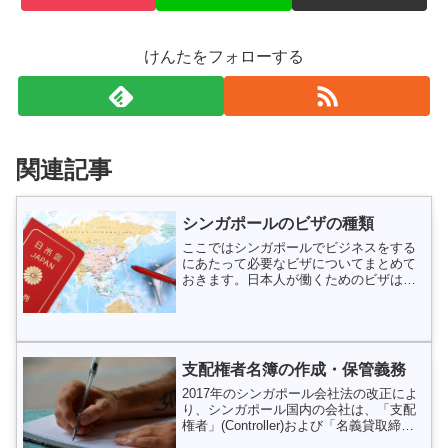
けんたをフォローする
関連記事
シンガポールのビザの種類
ここではシンガポールでビジネスをする
にあたって必要なビザについてまとめて
おきます。日本人が働くためのビザは、
通称、①EP（イーピー）と②Sパス（エ
スパス）の２つを抑えておけばOKです。
わかりやすく言うなら、EPが管理職・専
門職、Sパスが一般...
支配権者名簿の作成・保管義務
2017年のシンガポール会社法の改正によ
り、シンガポール国内の会社は、「支配
権者」(Controller)および「名義貸取締
役」(Nominee Director) の名簿を作成し、