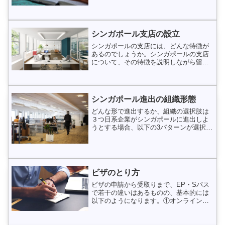
保管する義務が課されました。 また、外
国会社（支店）は、...
シンガポール支店の設立
シンガポールの支店には、どんな特徴が
あるのでしょうか。シンガポールの支店
について、その特徴を説明しながら留意
すべき点に触れていきたいと思います。
①基本的な視点支店は形式的にも外国企
業として登録されますし、実質的にも外
国企業の一部である。この...
シンガポール進出の組織形態
どんな形で進出するか、組織の選択肢は
３つ日系企業がシンガポールに進出しよ
うとする場合、以下の3パターンが選択肢
として挙げられます。① 会社 ② 支店 ③
駐在員事務所各組織形態の概要は以下の
通りです。①会社シンガポールでは、国
家安全保障に係...
ビザのとり方
ビザの申請から受取りまで、EP・Sパス
で若干の違いはあるものの、基本的には
以下のようになります。①オンライン申
請（申請に必要なもの）パスポートの写
真名前等が記載されている卒業証明書
（英文）上記の書類をスキャンして通常